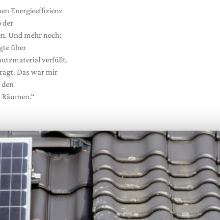
en Energieeffizienz
 der
en. Und mehr noch:
gte über
tzmaterial verfüllt.
prägt. Das war mir
e den
n Räumen.“