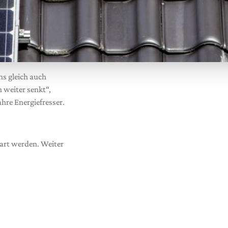
hs gleich auch
 weiter senkt“,
hre Energiefresser.
part werden. Weiter