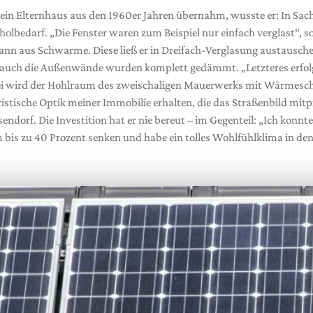
sein Elternhaus aus den 1960er Jahren übernahm, wusste er: In Sach
olbedarf. „Die Fenster waren zum Beispiel nur einfach verglast“, so
nn aus Schwarme. Diese ließ er in Dreifach-Verglasung austausch
 auch die Außenwände wurden komplett gedämmt. „Letzteres erfol
ei wird der Hohlraum des zweischaligen Mauerwerks mit Wärmeschu
eristische Optik meiner Immobilie erhalten, die das Straßenbild mit
sendorf. Die Investition hat er nie bereut – im Gegenteil: „Ich konnt
bis zu 40 Prozent senken und habe ein tolles Wohlfühlklima in de