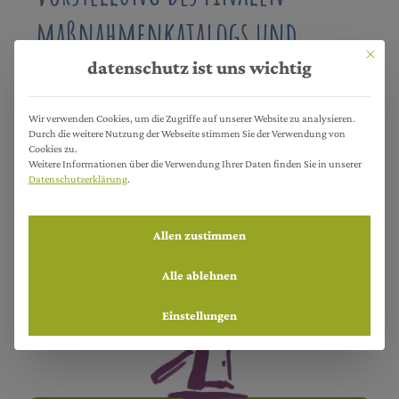
maßnahmenkatalogs und
Mit dies
weitere vorgehensweise
datenschutz ist uns wichtig
Wir verwenden Cookies, um die Zugriffe auf unserer Website zu analysieren.
Durch die weitere Nutzung der Webseite stimmen Sie der Verwendung von
Cookies zu.
Weitere Informationen über die Verwendung Ihrer Daten finden Sie in unserer
Datenschutzerklärung
.
Es folgt eine Liste der Service-Gruppen, für die eine Einwillig
Allen zustimmen
< zurück
Alle ablehnen
Einstellungen